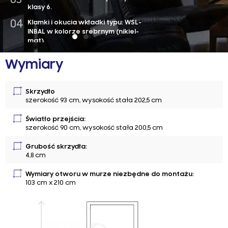
klasy 6.
 WSL-
Klamki i o
kiel-
INBAL w ko
mat).
Zawiasy 3 s
Wymiary
y
antywywa
zawiasowe
Skrzydło
szerokość 93 cm, wysokość stała 202,5 cm
Światło przejścia:
szerokość 90 cm, wysokość stała 200,5 cm
Grubość skrzydła:
4,8 cm
Wymiary otworu w murze niezbędne do montażu:
103 cm x 210 cm