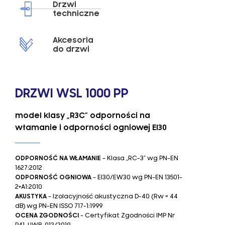
Drzwi
techniczne
Akcesoria
do drzwi
DRZWI WSL 1000 PP
model klasy „R3C” odporności na
włamanie i odporności ogniowej EI30
ODPORNOŚĆ NA WŁAMANIE
– Klasa „RC-3” wg PN-EN
1627:2012
ODPORNOŚĆ OGNIOWA
– EI30/EW30 wg PN-EN 13501-
2+A1:2010
AKUSTYKA
– Izolacyjność akustyczna D-40 (Rw = 44
dB) wg PN-EN ISSO 717-1:1999
OCENA ZGODNOŚCI
– Certyfikat Zgodności IMP Nr
P41-UWB-012/2019