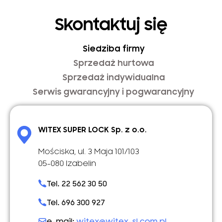
Skontaktuj się
Siedziba firmy
Sprzedaż hurtowa
Sprzedaż indywidualna
Serwis gwarancyjny i pogwarancyjny
WITEX SUPER LOCK Sp. z o.o.
Mościska, ul. 3 Maja 101/103
05-080 Izabelin
Tel. 22 562 30 50
Tel. 696 300 927
e-mail:
witex@witex-sl.com.pl