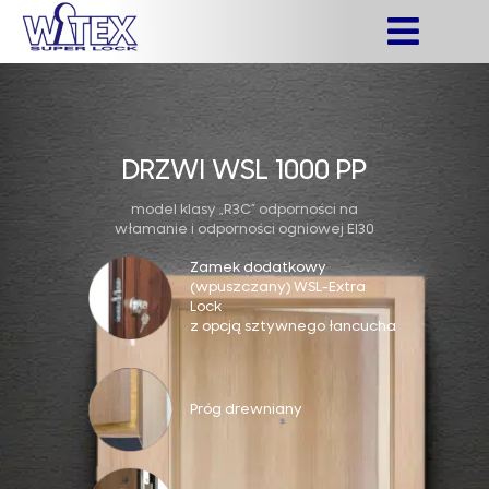
DRZWI WSL 1000 PP
model klasy „R3C” odporności na
włamanie i odporności ogniowej EI30
Zamek dodatkowy
(wpuszczany) WSL-Extra
Lock
z opcją sztywnego łancucha
Próg drewniany