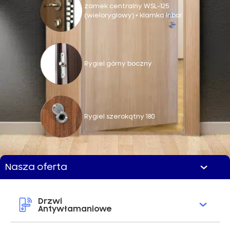
zamek centralny WSL-125
(wieloryglowy) + klamka Inbal
Rygiel górny boczny
Rygiel szerokątny 180
Nasza oferta
Drzwi
Antywłamaniowe