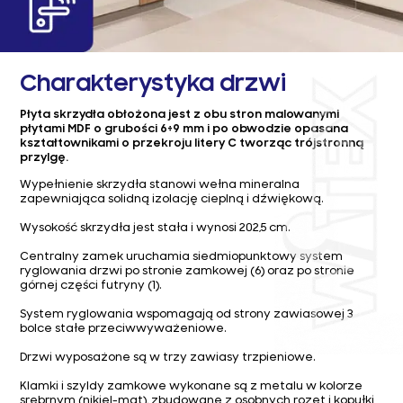
Charakterystyka drzwi
Płyta skrzydła obłożona jest z obu stron malowanymi
płytami MDF o grubości 6÷9 mm i po obwodzie opasana
kształtownikami o przekroju litery C tworząc trójstronną
przylgę.
Wypełnienie skrzydła stanowi wełna mineralna
zapewniająca solidną izolację cieplną i dźwiękową.
Wysokość skrzydła jest stała i wynosi 202,5 cm.
Centralny zamek uruchamia siedmiopunktowy system
ryglowania drzwi po stronie zamkowej (6) oraz po stronie
górnej części futryny (1).
System ryglowania wspomagają od strony zawiasowej 3
bolce stałe przeciwwyważeniowe.
Drzwi wyposażone są w trzy zawiasy trzpieniowe.
Klamki i szyldy zamkowe wykonane są z metalu w kolorze
srebrnym (nikiel-mat), zbudowane z osobnych rozet i kopułki