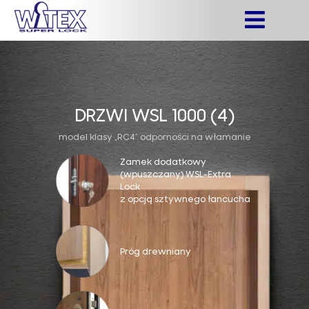
DRZWI WSL 1000 (4)
model klasy „RC4” odporności na włamanie
Zamek dodatkowy
(wpuszczany) WSL-Extra
Lock
z opcją sztywnego łancucha
Próg drewniany