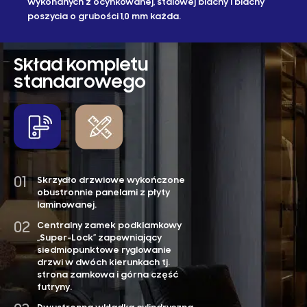
wykonanych z ocynkowanej, stalowej blachy i blachy
poszycia o grubości 1,0 mm każda.
Skład kompletu
standarowego
Skrzydło drzwiowe wykończone
Uszczelka gumow
obustronnie panelami z płyty
skrzydła drzwiow
laminowanej.
ościeżnicy plus u
pęczniejąca.
Centralny zamek podklamkowy
„Super-Lock” zapewniający
Ościeżnica stal
siedmiopunktowe ryglowanie
(gr. blachy 1,5) o
drzwi w dwóch kierunkach tj.
lakierowana w s
strona zamkowa i górna część
kolorach RAL do wyb
futryny.
7010, 7016, 7024, 70
8024, 9004, 9005, 9