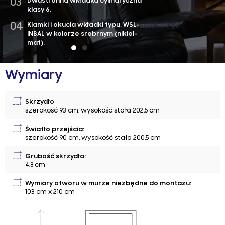
Dwustronna wkładka cylindryczna
klasy 6.
Klamki i okucia wkładki typu: WSL-
INBAL w kolorze srebrnym (nikiel-
mat).
Zawiasy 3 szt. i 3 stałe rygle
antywyważeniowe od strony
Wymiary
zawiasowej.
Skrzydło
szerokość 93 cm, wysokość stała 202,5 cm
Światło przejścia:
szerokość 90 cm, wysokość stała 200,5 cm
Grubość skrzydła:
4,8 cm
Wymiary otworu w murze niezbędne do montażu:
103 cm x 210 cm