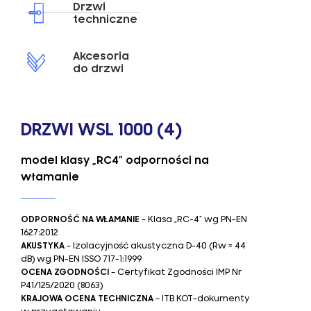
Drzwi
techniczne
Akcesoria
do drzwi
DRZWI WSL 1000 (4)
model klasy „RC4” odporności na
włamanie
ODPORNOŚĆ NA WŁAMANIE
– Klasa „RC-4” wg PN-EN
1627:2012
AKUSTYKA
– Izolacyjność akustyczna D-40 (Rw = 44
dB) wg PN-EN ISSO 717-1:1999
OCENA ZGODNOŚCI
– Certyfikat Zgodności IMP Nr
P41/125/2020 (8063)
KRAJOWA OCENA TECHNICZNA
– ITB KOT-dokumenty