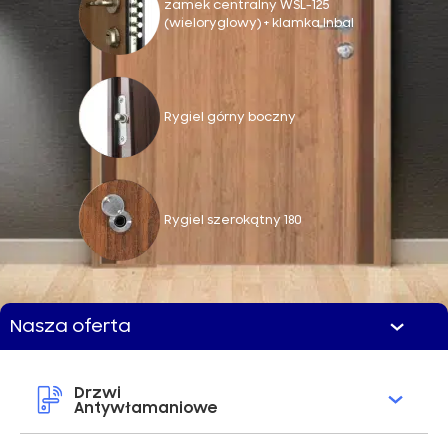
zamek centralny WSL-125
(wieloryglowy) + klamka Inbal
Rygiel górny boczny
Rygiel szerokątny 180
Nasza oferta
Drzwi
Antywłamaniowe