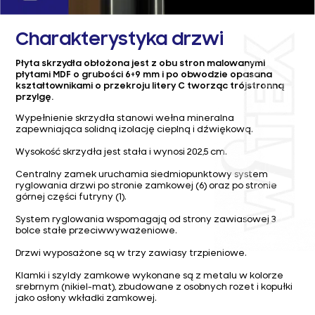
Charakterystyka drzwi
Płyta skrzydła obłożona jest z obu stron malowanymi
płytami MDF o grubości 6÷9 mm i po obwodzie opasana
kształtownikami o przekroju litery C tworząc trójstronną
przylgę.
Wypełnienie skrzydła stanowi wełna mineralna
zapewniająca solidną izolację cieplną i dźwiękową.
Wysokość skrzydła jest stała i wynosi 202,5 cm.
Centralny zamek uruchamia siedmiopunktowy system
ryglowania drzwi po stronie zamkowej (6) oraz po stronie
górnej części futryny (1).
System ryglowania wspomagają od strony zawiasowej 3
bolce stałe przeciwwyważeniowe.
Drzwi wyposażone są w trzy zawiasy trzpieniowe.
Klamki i szyldy zamkowe wykonane są z metalu w kolorze
srebrnym (nikiel-mat), zbudowane z osobnych rozet i kopułki
jako osłony wkładki zamkowej.