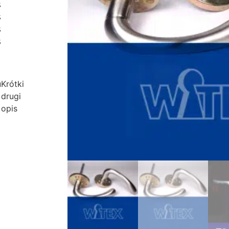
s
s
s
s
uKrótki
 drugi
 opis