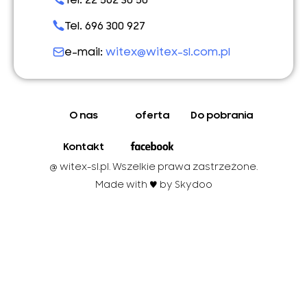
Tel. 696 300 927
e-mail:
witex@witex-sl.com.pl
O nas
oferta
Do pobrania
Kontakt
@ witex-sl.pl. Wszelkie prawa zastrzeżone.
Made with ♥︎ by Skydoo