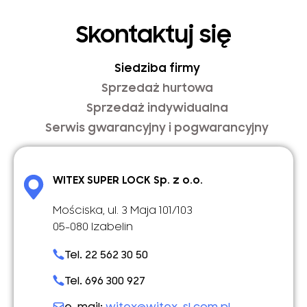
Skontaktuj się
Siedziba firmy
Sprzedaż hurtowa
Sprzedaż indywidualna
Serwis gwarancyjny i pogwarancyjny
WITEX SUPER LOCK Sp. z o.o.
Mościska, ul. 3 Maja 101/103
05-080 Izabelin
Tel. 22 562 30 50
Tel. 696 300 927
e-mail:
witex@witex-sl.com.pl